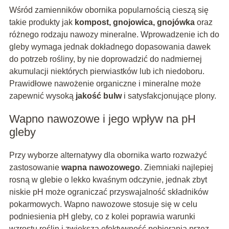
Wśród zamienników obornika popularnością cieszą się
takie produkty jak
kompost, gnojowica, gnojówka
oraz
różnego rodzaju nawozy mineralne. Wprowadzenie ich do
gleby wymaga jednak dokładnego dopasowania dawek
do potrzeb rośliny, by nie doprowadzić do nadmiernej
akumulacji niektórych pierwiastków lub ich niedoboru.
Prawidłowe nawożenie organiczne i mineralne może
zapewnić wysoką
jakość bulw
i satysfakcjonujące plony.
Wapno nawozowe i jego wpływ na pH
gleby
Przy wyborze alternatywy dla obornika warto rozważyć
zastosowanie
wapna nawozowego
. Ziemniaki najlepiej
rosną w glebie o lekko kwaśnym odczynie, jednak zbyt
niskie pH może ograniczać przyswajalność składników
pokarmowych. Wapno nawozowe stosuje się w celu
podniesienia pH gleby, co z kolei poprawia warunki
wzrostu roślin i zwiększa efektywność pobierania przez