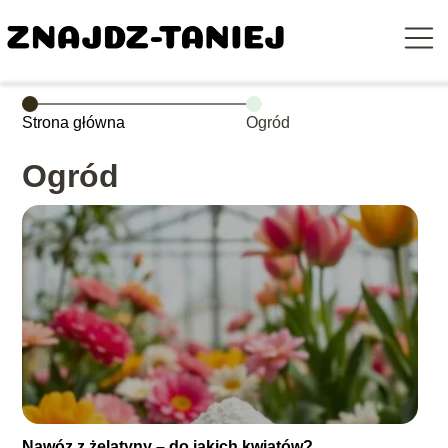
Strona główna
Ogród
Ogród
Nawóz z żelatyny – do jakich kwiatów?