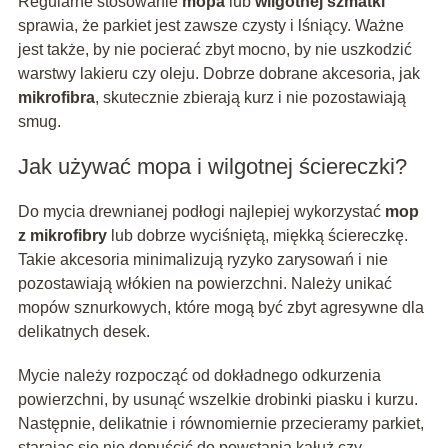
Regularne stosowanie
mopa
lub
wilgotnej szmatki
sprawia, że parkiet jest zawsze czysty i lśniący. Ważne
jest także, by nie pocierać zbyt mocno, by nie uszkodzić
warstwy lakieru czy oleju. Dobrze dobrane akcesoria, jak
mikrofibra
, skutecznie zbierają kurz i nie pozostawiają
smug.
Jak używać mopa i wilgotnej ściereczki?
Do mycia drewnianej podłogi najlepiej wykorzystać
mop
z mikrofibry
lub dobrze wyciśniętą, miękką ściereczkę.
Takie akcesoria minimalizują ryzyko zarysowań i nie
pozostawiają włókien na powierzchni. Należy unikać
mopów sznurkowych, które mogą być zbyt agresywne dla
delikatnych desek.
Mycie należy rozpocząć od dokładnego odkurzenia
powierzchni, by usunąć wszelkie drobinki piasku i kurzu.
Następnie, delikatnie i równomiernie przecieramy parkiet,
starając się nie dopuścić do powstania kałuż czy