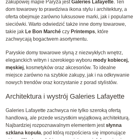
zakupowej mapie Paryża jest
Galeries Lafayette
. Ten
dom towarowy to prawdziwa ikona stylu i architektury, a
oferta obejmuje zarówno luksusowe marki, jak i popularne
sieciówki. Warto odwiedzić także inne domy towarowe,
takie jak
Le Bon Marché
czy
Printemps
, które
zachwycają bogactwem asortymentu.
Paryskie domy towarowe słyną z niezwykłych wnętrz,
eleganckich witryn i szerokiego wyboru
mody kobiecej,
męskiej
, kosmetyków oraz akcesoriów. To idealne
miejsce zarówno na szybkie zakupy, jak i na odkrywanie
nowych trendów oraz korzystanie z porad stylistów.
Architektura i wystrój Galeries Lafayette
Galeries Lafayette zachwyca nie tylko szeroką ofertą
handlową, ale przede wszystkim wyjątkową architekturą.
Najbardziej rozpoznawalnym elementem jest
słynna
szklana kopuła
, pod którą rozpościera się imponujące