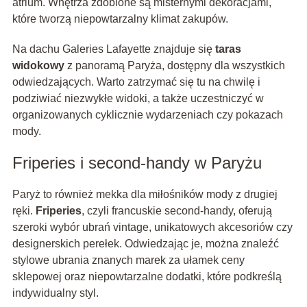
atrium. Wnętrza zdobione są misternymi dekoracjami,
które tworzą niepowtarzalny klimat zakupów.
Na dachu Galeries Lafayette znajduje się
taras
widokowy
z panoramą Paryża, dostępny dla wszystkich
odwiedzających. Warto zatrzymać się tu na chwilę i
podziwiać niezwykłe widoki, a także uczestniczyć w
organizowanych cyklicznie wydarzeniach czy pokazach
mody.
Friperies i second-handy w Paryżu
Paryż to również mekka dla miłośników mody z drugiej
ręki.
Friperies
, czyli francuskie second-handy, oferują
szeroki wybór ubrań vintage, unikatowych akcesoriów czy
designerskich perełek. Odwiedzając je, można znaleźć
stylowe ubrania znanych marek za ułamek ceny
sklepowej oraz niepowtarzalne dodatki, które podkreślą
indywidualny styl.