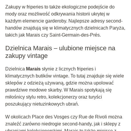
Zakupy w friperies to także ekologiczne podejście do
mody oraz możliwość odkrywania historii ukrytej w
każdym elemencie garderoby. Najlepsze adresy second-
handów znajdują się w klimatycznych dzielnicach Paryża,
takich jak Marais czy Saint-Germain-des-Prés.
Dzielnica Marais – ulubione miejsce na
zakupy vintage
Dzielnica
Marais
słynie z licznych friperies i
klimatycznych butików vintage. To tutaj znajduje się wiele
sklepów z odzieżą używaną, gdzie można upolować
prawdziwe modowe skarby. W Marais spotykają się
miłośnicy stylu retro, kolekcjonerzy oraz turyści
poszukujący nietuzinkowych ubrań.
W okolicach Place des Vosges czy Rue de Rivoli można
znaleźć zarówno niedrogie second-handy, jak i sklepy z
ubraniami kolekcjonerskimi. Marais to także miejsce z