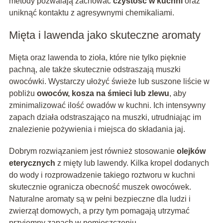
metody pozwalają zachować
czystość w kuchni
oraz
uniknąć kontaktu z agresywnymi chemikaliami.
Mięta i lawenda jako skuteczne aromaty
Mięta oraz lawenda to zioła, które nie tylko pięknie
pachną, ale także skutecznie odstraszają muszki
owocówki. Wystarczy ułożyć świeże lub suszone liście w
pobliżu
owoców, kosza na śmieci lub zlewu
, aby
zminimalizować ilość owadów w kuchni. Ich intensywny
zapach działa odstraszająco na muszki, utrudniając im
znalezienie pożywienia i miejsca do składania jaj.
Dobrym rozwiązaniem jest również stosowanie
olejków
eterycznych
z mięty lub lawendy. Kilka kropel dodanych
do wody i rozprowadzenie takiego roztworu w kuchni
skutecznie ogranicza obecność muszek owocówek.
Naturalne aromaty są w pełni bezpieczne dla ludzi i
zwierząt domowych, a przy tym pomagają utrzymać
przyjemny zapach w pomieszczeniu.