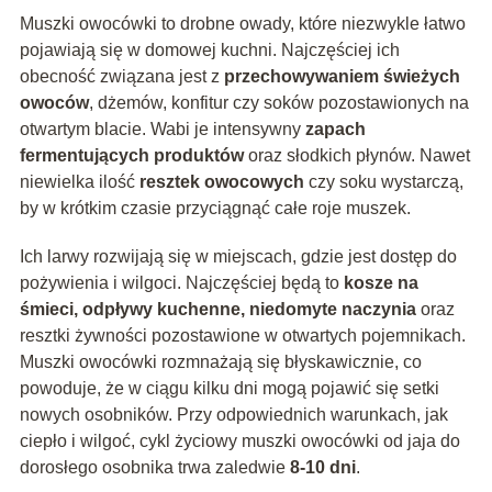
Muszki owocówki to drobne owady, które niezwykle łatwo
pojawiają się w domowej kuchni. Najczęściej ich
obecność związana jest z
przechowywaniem świeżych
owoców
, dżemów, konfitur czy soków pozostawionych na
otwartym blacie. Wabi je intensywny
zapach
fermentujących produktów
oraz słodkich płynów. Nawet
niewielka ilość
resztek owocowych
czy soku wystarczą,
by w krótkim czasie przyciągnąć całe roje muszek.
Ich larwy rozwijają się w miejscach, gdzie jest dostęp do
pożywienia i wilgoci. Najczęściej będą to
kosze na
śmieci, odpływy kuchenne, niedomyte naczynia
oraz
resztki żywności pozostawione w otwartych pojemnikach.
Muszki owocówki rozmnażają się błyskawicznie, co
powoduje, że w ciągu kilku dni mogą pojawić się setki
nowych osobników. Przy odpowiednich warunkach, jak
ciepło i wilgoć, cykl życiowy muszki owocówki od jaja do
dorosłego osobnika trwa zaledwie
8-10 dni
.