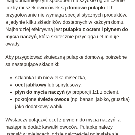
Najpopularniejszym sposobem na szybkie ograniczenie
liczby muszek owocówek są
domowe pułapki
. Ich
przygotowanie nie wymaga specjalistycznych produktów,
a jedynie kilku składników dostępnych w każdym domu.
Najbardziej efektywną jest
pułapka z octem i płynem do
mycia naczyń
, która skutecznie przyciąga i eliminuje
owady.
Aby przygotować skuteczną pułapkę domową, potrzebne
są następujące składniki:
szklanka lub niewielka miseczka,
ocet jabłkowy
lub spirytusowy,
płyn do mycia naczyń
(w proporcji 1:1 z octem),
pokrojone
świeże owoce
(np. banan, jabłko, gruszka)
jako dodatkowy wabik.
Wystarczy połączyć ocet z płynem do mycia naczyń, a
następnie dodać kawałki owoców. Pułapkę należy
ustawić w miejscach, gdzie najczęściej pojawiają się