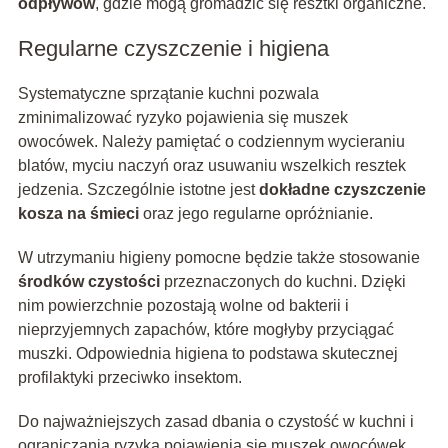
odpływów
, gdzie mogą gromadzić się resztki organiczne.
Regularne czyszczenie i higiena
Systematyczne sprzątanie kuchni pozwala
zminimalizować ryzyko pojawienia się muszek
owocówek. Należy pamiętać o codziennym wycieraniu
blatów, myciu naczyń oraz usuwaniu wszelkich resztek
jedzenia. Szczególnie istotne jest
dokładne czyszczenie
kosza na śmieci
oraz jego regularne opróżnianie.
W utrzymaniu higieny pomocne będzie także stosowanie
środków czystości
przeznaczonych do kuchni. Dzięki
nim powierzchnie pozostają wolne od bakterii i
nieprzyjemnych zapachów, które mogłyby przyciągać
muszki. Odpowiednia higiena to podstawa skutecznej
profilaktyki przeciwko insektom.
Do najważniejszych zasad dbania o czystość w kuchni i
ograniczania ryzyka pojawienia się muszek owocówek