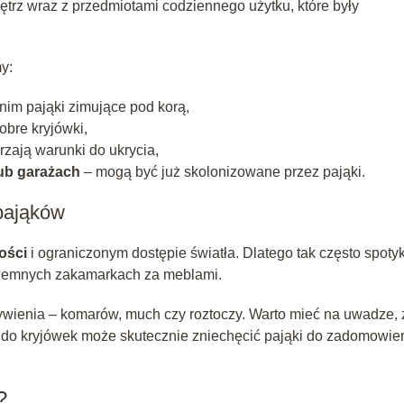
nętrz wraz z przedmiotami codziennego użytku, które były
y:
nim pająki zimujące pod korą,
dobre kryjówki,
zają warunki do ukrycia,
ub garażach
– mogą być już skolonizowane przez pająki.
 pająków
ości
i ograniczonym dostępie światła. Dlatego tak często spoty
 ciemnych zakamarkach za meblami.
ywienia – komarów, much czy roztoczy. Warto mieć na uwadze, 
 do kryjówek może skutecznie zniechęcić pająki do zadomowie
?