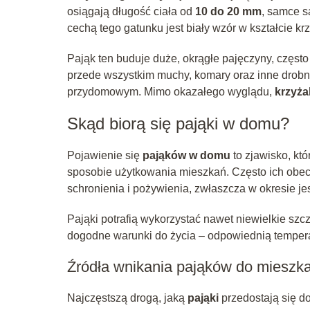
osiągają długość ciała od
10 do 20 mm
, samce s
cechą tego gatunku jest biały wzór w kształcie kr
Pająk ten buduje duże, okrągłe pajęczyny, często
przede wszystkim muchy, komary oraz inne drobn
przydomowym. Mimo okazałego wyglądu,
krzyża
Skąd biorą się pająki w domu?
Pojawienie się
pająków w domu
to zjawisko, kt
sposobie użytkowania mieszkań. Często ich obe
schronienia i pożywienia, zwłaszcza w okresie j
Pająki potrafią wykorzystać nawet niewielkie szc
dogodne warunki do życia – odpowiednią tempera
Źródła wnikania pająków do mieszk
Najczęstszą drogą, jaką
pająki
przedostają się d