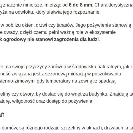
ą znacznie mniejsze, mierząc od
6 do 8 mm
. Charakterystyczn
zyża na odwłoku, który ułatwia jego rozpoznanie.
 w pobliżu okien, drzwi czy tarasów. Jego pożywienie stanowią
e owady, dzięki czemu pełni ważną rolę w ekosystemie
k ogrodowy nie stanowi zagrożenia dla ludzi
.
óre ma swoje przyczyny zarówno w środowisku naturalnym, jak i
cność związana jest z sezonową migracją w poszukiwaniu
esienno-zimowym, gdy temperatury na zewnątrz spadają.
zeliny czy otwory, by dostać się do wnętrza budynku. Znajdują t
turę, wilgotność oraz dostęp do pożywienia.
ań
o domów, są różnego rodzaju szczeliny w oknach, drzwiach, a t