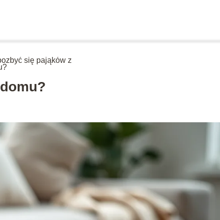
pozbyć się pająków z
u?
z domu?