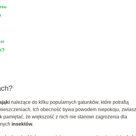
cesu
n
?
ci
e?
ach?
ająki
należące do kilku popularnych gatunków, które potrafią
mieszczeniach. Ich obecność bywa powodem niepokoju, zwłas
k pamiętać, że większość z nich nie stanowi zagrożenia dla
innych
insektów
.