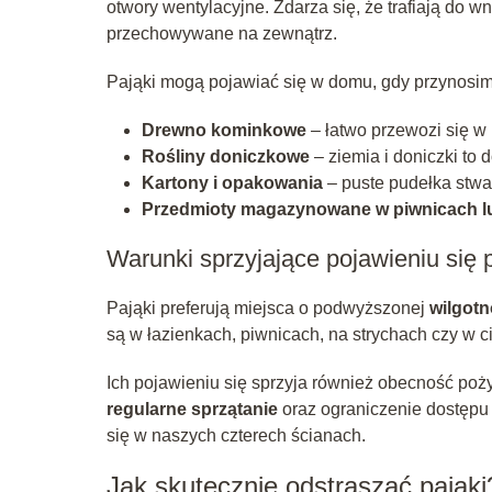
otwory wentylacyjne. Zdarza się, że trafiają do w
przechowywane na zewnątrz.
Pająki mogą pojawiać się w domu, gdy przynosim
Drewno kominkowe
– łatwo przewozi się w 
Rośliny doniczkowe
– ziemia i doniczki to 
Kartony i opakowania
– puste pudełka stwar
Przedmioty magazynowane w piwnicach l
Warunki sprzyjające pojawieniu się
Pająki preferują miejsca o podwyższonej
wilgotn
są w łazienkach, piwnicach, na strychach czy w
Ich pojawieniu się sprzyja również obecność poż
regularne sprzątanie
oraz ograniczenie dostępu
się w naszych czterech ścianach.
Jak skutecznie odstraszać pająki