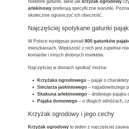
Niektóre gatunki, takie jak
krzyżak ogrodowy
cz
arlekinowy
preferują specyficzne warunki. Poznan
skutecznie ograniczyć ich obecność.
Najczęściej spotykane gatunki pają
W Polsce występuje ponad
800 gatunków pają
mieszkaniach. Większość z nich jest zupełnie ni
komarów i innych drobnych insektów.
Najczęściej w domach spotkać można:
Krzyżaka ogrodowego
– pająk o charakter
Sieciarza jaskiniowego
– najjadowitszego p
Skakuna arlekinowego
– drobnego pająka 
Pająka domowego
– o długich odnóżach, c
Krzyżak ogrodowy i jego cechy
Krzyżak ogrodowy
to jeden z najczęściej zauw