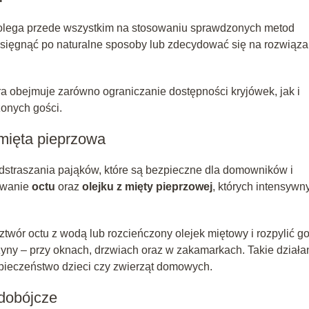
lega przede wszystkim na stosowaniu sprawdzonych metod
 sięgnąć po naturalne sposoby lub zdecydować się na rozwiąza
ra obejmuje zarówno ograniczanie dostępności kryjówek, jak i
zonych gości.
 mięta pieprzowa
dstraszania pająków, które są bezpieczne dla domowników i
sowanie
octu
oraz
olejku z mięty pieprzowej
, których intensywn
twór octu z wodą lub rozcieńczony olejek miętowy i rozpylić g
zyny – przy oknach, drzwiach oraz w zakamarkach. Takie działa
pieczeństwo dzieci czy zwierząt domowych.
dobójcze