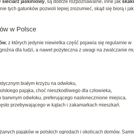
y
sieciarz jaskiniowy
, są dobrze rozpoznawalne, inne jak
skak
ie tych gatunków pozwoli lepiej zrozumieć, skąd się biorą i jak
ków w Polsce
ków
, z których jedynie niewielka część pojawia się regularnie w
egroźna dla ludzi, a nawet pożyteczna z uwagi na zwalczanie m
ystycznym białym krzyżu na odwłoku,
olskiego pająka, choć nieszkodliwego dla człowieka,
o barwnym odwłoku, preferującego nasłonecznione miejsca,
zęsto przebywającego w kątach i zakamarkach mieszkań.
ażanych pająków w polskich ogrodach i okolicach domów. Sami