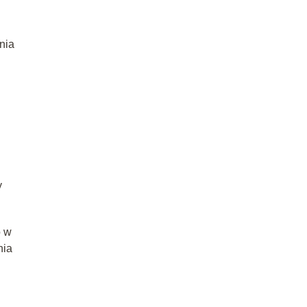
nia
y
o w
nia