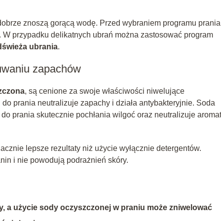
y dobrze znoszą gorącą wodę. Przed wybraniem programu prania
e. W przypadku delikatnych ubrań można zastosować program
dświeża ubrania
.
suwaniu zapachów
zczona
, są cenione za swoje właściwości niwelujące
 do prania neutralizuje zapachy i działa antybakteryjnie. Soda
o prania skutecznie pochłania wilgoć oraz neutralizuje aroma
cznie lepsze rezultaty niż użycie wyłącznie detergentów.
in i nie powodują podrażnień skóry.
hy, a użycie sody oczyszczonej w praniu może zniwelować