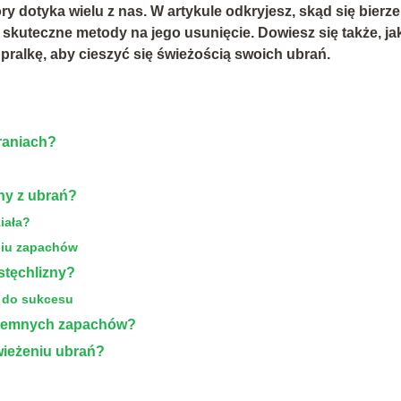
y dotyka wielu z nas. W artykule odkryjesz, skąd się bierze
z skuteczne metody na jego usunięcie. Dowiesz się także, ja
pralkę, aby cieszyć się świeżością swoich ubrań.
braniach?
ny z ubrań?
iała?
niu zapachów
stęchlizny?
 do sukcesu
zyjemnych zapachów?
ieżeniu ubrań?