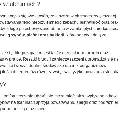
y w ubraniach?
órym boryka się wiele osób, zwłaszcza w okresach zwiększonej
owstawania tego nieprzyjemnego zapachu jest
wilgoć
oraz bra
 Zbyt długo przechowywane ubrania w zamkniętych, niedostatec
zwój
grzybów, pleśni oraz bakterii
, które odpowiadają za
ię stęchłego zapachu jest także niedokładne
pranie
oraz
s w pralce. Resztki brudu i
zanieczyszczenia
gromadzą się n
wietrza tworzą idealne środowisko dla mikroorganizmów.
 ilości detergentów również zwiększa ryzyko powstania stęchli
ny?
ża komfort noszenia ubrań, ale może mieć także wpływ na zdrow
bów na tkaninach sprzyja powstawaniu alergii oraz podrażni
 odpornością oraz dzieci.