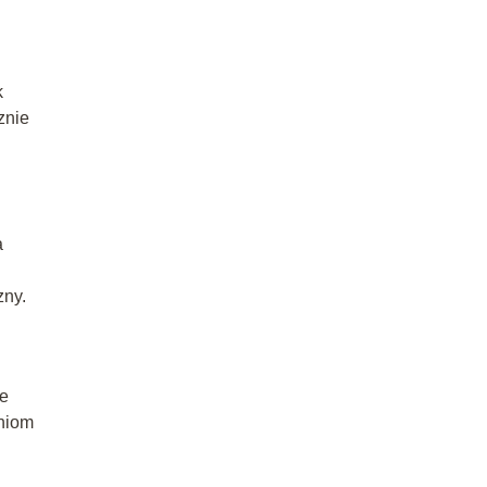
k
znie
a
zny.
ie
eniom