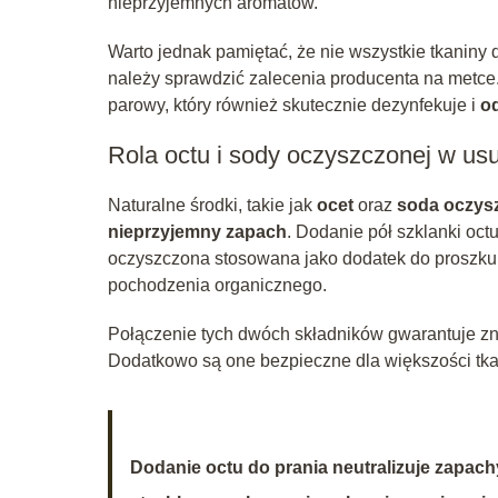
nieprzyjemnych aromatów.
Warto jednak pamiętać, że nie wszystkie tkanin
należy sprawdzić zalecenia producenta na metc
parowy, który również skutecznie dezynfekuje i
o
Rola octu i sody oczyszczonej w u
Naturalne środki, takie jak
ocet
oraz
soda oczys
nieprzyjemny zapach
. Dodanie pół szklanki octu
oczyszczona stosowana jako dodatek do proszku d
pochodzenia organicznego.
Połączenie tych dwóch składników gwarantuje zna
Dodatkowo są one bezpieczne dla większości tkan
Dodanie octu do prania neutralizuje zapac