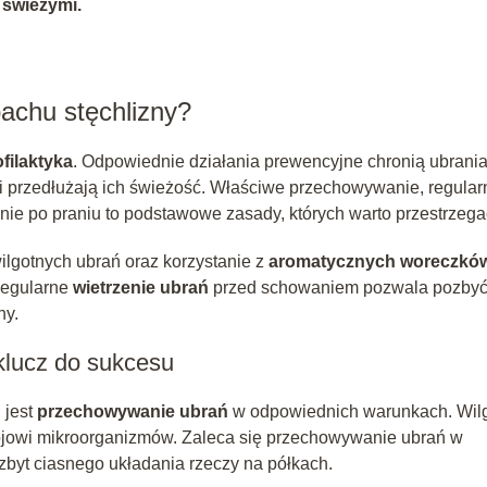
 świeżymi.
achu stęchlizny?
ofilaktyka
. Odpowiednie działania prewencyjne chronią ubrani
i przedłużają ich świeżość. Właściwe przechowywanie, regular
ie po praniu to podstawowe zasady, których warto przestrzega
ilgotnych ubrań oraz korzystanie z
aromatycznych woreczkó
Regularne
wietrzenie ubrań
przed schowaniem pozwala pozbyć
ny.
klucz do sukcesu
 jest
przechowywanie ubrań
w odpowiednich warunkach. Wilg
zwojowi mikroorganizmów. Zaleca się przechowywanie ubrań w
byt ciasnego układania rzeczy na półkach.