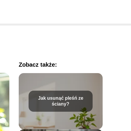
Zobacz także:
Jak usunąć pleśń ze
ściany?