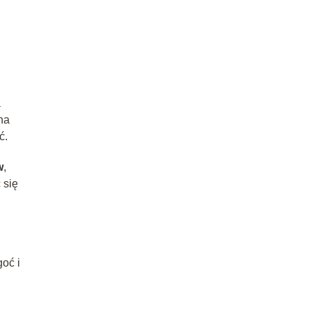
a
na
ć.
w
,
 się
oć i