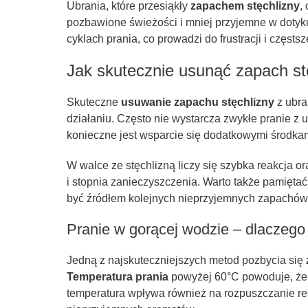
Ubrania, które przesiąkły
zapachem stęchlizny
,
pozbawione świeżości i mniej przyjemne w dotyku
cyklach prania, co prowadzi do frustracji i częst
Jak skutecznie usunąć zapach st
Skuteczne
usuwanie zapachu stęchlizny
z ubra
działaniu. Często nie wystarcza zwykłe pranie z
konieczne jest wsparcie się dodatkowymi środkami
W walce ze stęchlizną liczy się szybka reakcja 
i stopnia zanieczyszczenia. Warto także pamięta
być źródłem kolejnych nieprzyjemnych zapachów
Pranie w gorącej wodzie – dlaczego 
Jedną z najskuteczniejszych metod pozbycia się
Temperatura prania
powyżej 60°C powoduje, że w
temperatura wpływa również na rozpuszczanie re