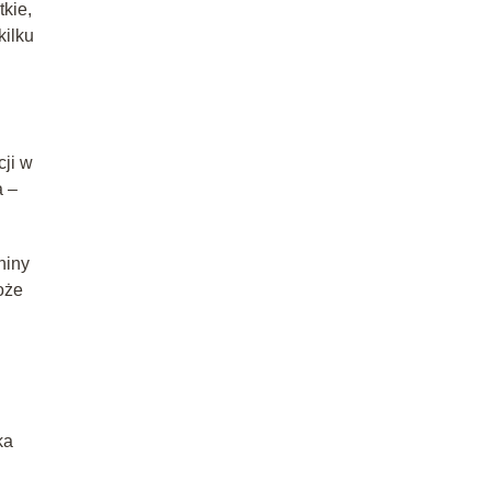
tkie,
kilku
ji w
a –
niny
że
ka