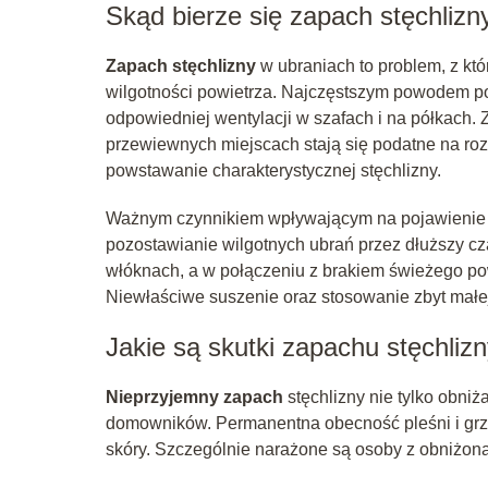
Skąd bierze się zapach stęchlizn
Zapach stęchlizny
w ubraniach to problem, z kt
wilgotności powietrza. Najczęstszym powodem p
odpowiedniej wentylacji w szafach i na półkach.
przewiewnych miejscach stają się podatne na ro
powstawanie charakterystycznej stęchlizny.
Ważnym czynnikiem wpływającym na pojawienie s
pozostawianie wilgotnych ubrań przez dłuższy cza
włóknach, a w połączeniu z brakiem świeżego po
Niewłaściwe suszenie oraz stosowanie zbyt małej
Jakie są skutki zapachu stęchliz
Nieprzyjemny zapach
stęchlizny nie tylko obni
domowników. Permanentna obecność pleśni i grzy
skóry. Szczególnie narażone są osoby z obniżoną