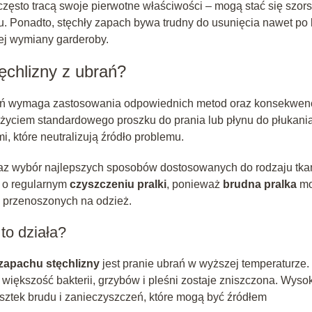
 często tracą swoje pierwotne właściwości – mogą stać się szors
. Ponadto, stęchły zapach bywa trudny do usunięcia nawet po 
szej wymiany garderoby.
ęchlizny z ubrań?
ń wymaga zastosowania odpowiednich metod oraz konsekwenc
 użyciem standardowego proszku do prania lub płynu do płukani
, które neutralizują źródło problemu.
oraz wybór najlepszych sposobów dostosowanych do rodzaju tka
ć o regularnym
czyszczeniu pralki
, ponieważ
brudna pralka
mo
 przenoszonych na odzież.
to działa?
zapachu stęchlizny
jest pranie ubrań w wyższej temperaturze.
iększość bakterii, grzybów i pleśni zostaje zniszczona. Wyso
sztek brudu i zanieczyszczeń, które mogą być źródłem