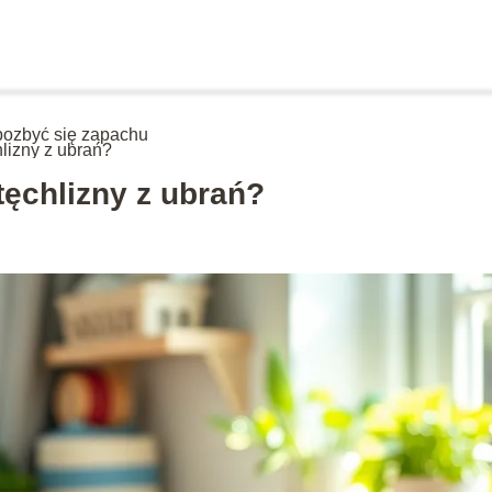
pozbyć się zapachu
hlizny z ubrań?
tęchlizny z ubrań?