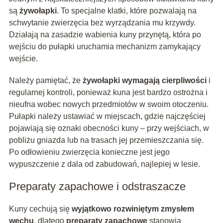
są
żywołapki
. To specjalne klatki, które pozwalają na
schwytanie zwierzęcia bez wyrządzania mu krzywdy.
Działają na zasadzie wabienia kuny przynętą, która po
wejściu do pułapki uruchamia mechanizm zamykający
wejście.
Należy pamiętać, że
żywołapki wymagają cierpliwości
i
regularnej kontroli, ponieważ kuna jest bardzo ostrożna i
nieufna wobec nowych przedmiotów w swoim otoczeniu.
Pułapki należy ustawiać w miejscach, gdzie najczęściej
pojawiają się oznaki obecności kuny – przy wejściach, w
pobliżu gniazda lub na trasach jej przemieszczania się.
Po odłowieniu zwierzęcia konieczne jest jego
wypuszczenie z dala od zabudowań, najlepiej w lesie.
Preparaty zapachowe i odstraszacze
Kuny cechują się
wyjątkowo rozwiniętym zmysłem
węchu
, dlatego
preparaty zapachowe
stanowią