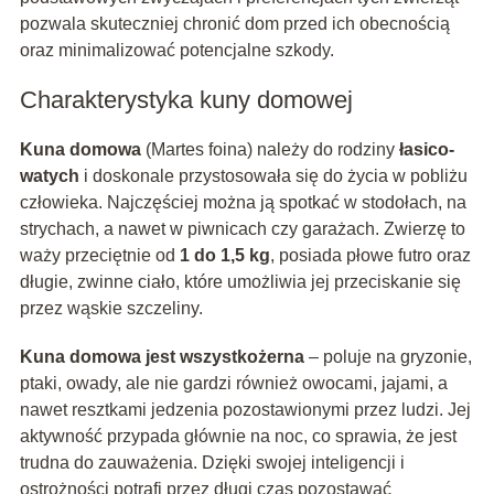
pozwala skuteczniej chronić dom przed ich obecnością
oraz minimalizować potencjalne szkody.
Charakterystyka kuny domowej
Kuna domowa
(Martes foina) należy do rodziny
łasico­
watych
i doskonale przystosowała się do życia w pobliżu
człowieka. Najczęściej można ją spotkać w stodołach, na
strychach, a nawet w piwnicach czy garażach. Zwierzę to
waży przeciętnie od
1 do 1,5 kg
, posiada płowe futro oraz
długie, zwinne ciało, które umożliwia jej przeciskanie się
przez wąskie szczeliny.
Kuna domowa jest wszystkożerna
– poluje na gryzonie,
ptaki, owady, ale nie gardzi również owocami, jajami, a
nawet resztkami jedzenia pozostawionymi przez ludzi. Jej
aktywność przypada głównie na noc, co sprawia, że jest
trudna do zauważenia. Dzięki swojej inteligencji i
ostrożności potrafi przez długi czas pozostawać