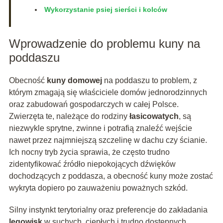
Wykorzystanie psiej sierści i kolców
Wprowadzenie do problemu kuny na
poddaszu
Obecność
kuny domowej
na poddaszu to problem, z
którym zmagają się właściciele domów jednorodzinnych
oraz zabudowań gospodarczych w całej Polsce.
Zwierzęta te, należące do rodziny
łasico­watych
, są
niezwykle sprytne, zwinne i potrafią znaleźć wejście
nawet przez najmniejszą szczelinę w dachu czy ścianie.
Ich nocny tryb życia sprawia, że często trudno
zidentyfikować źródło niepokojących dźwięków
dochodzących z poddasza, a obecność kuny może zostać
wykryta dopiero po zauważeniu poważnych szkód.
Silny instynkt terytorialny oraz preferencje do zakładania
legowisk
w suchych, ciepłych i trudno dostępnych