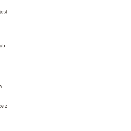
jest
lub
ów
ce z