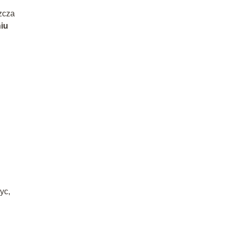
zcza
iu
yc,