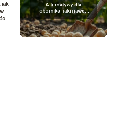
 jak
Alternatywy dla
obornika: jaki nawóz
 w
stosować pod
ród
ziemniaki?