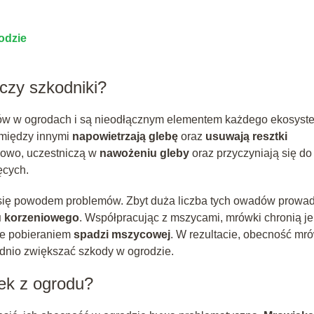
odzie
czy szkodniki?
ów w ogrodach i są nieodłącznym elementem każdego ekosyst
 między innymi
napowietrzają glebę
oraz
usuwają resztki
tkowo, uczestniczą w
nawożeniu gleby
oraz przyczyniają się do
ęcych.
się powodem problemów. Zbyt duża liczba tych owadów prowad
u korzeniowego
. Współpracując z mszycami, mrówki chronią je
ne pobieraniem
spadzi mszycowej
. W rezultacie, obecność mr
dnio zwiększać szkody w ogrodzie.
ek z ogrodu?