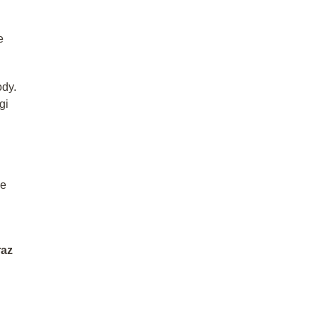
e
dy.
gi
je
h
raz