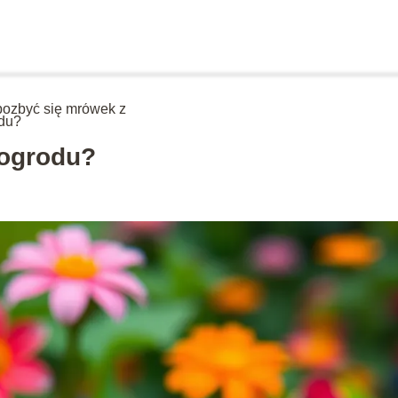
pozbyć się mrówek z
du?
 ogrodu?