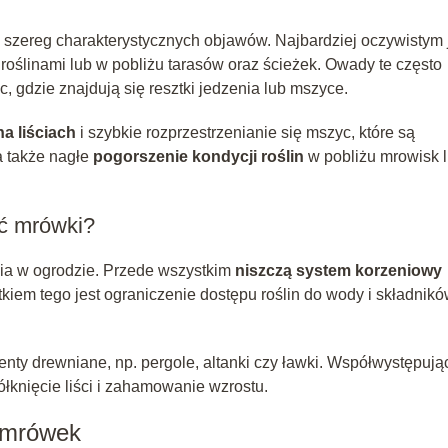
zereg charakterystycznych objawów. Najbardziej oczywistym 
roślinami lub w pobliżu tarasów oraz ścieżek. Owady te często
, gdzie znajdują się resztki jedzenia lub mszyce.
na liściach
i szybkie rozprzestrzenianie się mszyc, które są
 także nagłe
pogorszenie kondycji roślin
w pobliżu mrowisk 
ć mrówki?
a w ogrodzie. Przede wszystkim
niszczą system korzeniowy
tkiem tego jest ograniczenie dostępu roślin do wody i składnik
ty drewniane, np. pergole, altanki czy ławki. Współwystępują
łknięcie liści i zahamowanie wzrostu.
 mrówek