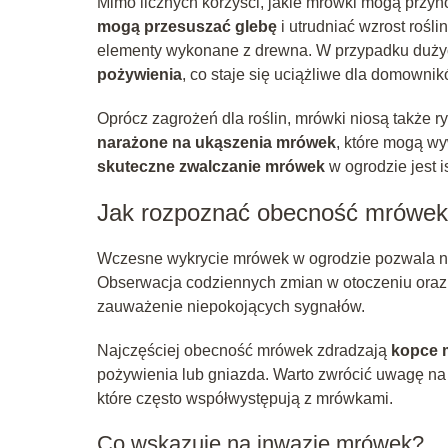
Mimo licznych korzyści, jakie mrówki mogą przy
mogą przesuszać glebę
i utrudniać wzrost rośl
elementy wykonane z drewna. W przypadku duży
pożywienia
, co staje się uciążliwe dla domownik
Oprócz zagrożeń dla roślin, mrówki niosą także ry
narażone na ukąszenia mrówek
, które mogą wy
skuteczne zwalczanie mrówek
w ogrodzie jest i
Jak rozpoznać obecność mrówek
Wczesne wykrycie mrówek w ogrodzie pozwala na 
Obserwacja codziennych zmian w otoczeniu oraz 
zauważenie niepokojących sygnałów.
Najczęściej obecność mrówek zdradzają
kopce 
pożywienia lub gniazda. Warto zwrócić uwagę na 
które często współwystępują z mrówkami.
Co wskazuje na inwazję mrówek?