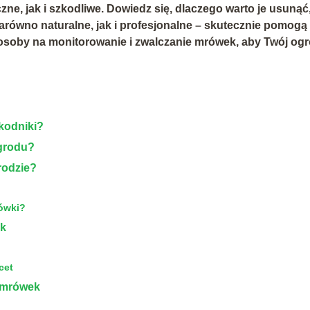
e, jak i szkodliwe. Dowiedz się, dlaczego warto je usunąć,
arówno naturalne, jak i profesjonalne – skutecznie pomogą
posoby na monitorowanie i zwalczanie mrówek, aby Twój og
kodniki?
ogrodu?
rodzie?
ówki?
ek
cet
a mrówek