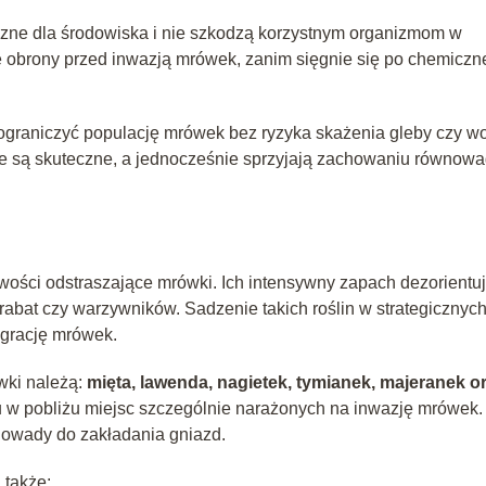
zne dla środowiska i nie szkodzą korzystnym organizmom w
nię obrony przed inwazją mrówek, zanim sięgnie się po chemiczn
graniczyć populację mrówek bez ryzyka skażenia gleby czy wo
e są skuteczne, a jednocześnie sprzyjają zachowaniu równowa
ciwości odstraszające mrówki. Ich intensywny zapach dezorientu
 rabat czy warzywników. Sadzenie takich roślin w strategicznyc
igrację mrówek.
wki należą:
mięta, lawenda, nagietek, tymianek, majeranek o
u w pobliżu miejsc szczególnie narażonych na inwazję mrówek.
 owady do zakładania gniazd.
 także: