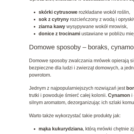
skórki cytrusowe
rozkładane wokół roślin,
sok z cytryny
rozcieńczony z wodą i oprysk
ziarna kawy
wysypywane wokół mrowisk,
donice z trocinami
ustawiane w pobliżu mie
Domowe sposoby – boraks, cynamon
Domowe sposoby zwalczania mrówek opierają się 
bezpieczne dla ludzi i zwierząt domowych, a jed
powrotom.
Jednym z najpopularniejszych rozwiązań jest
bor
trutki i powoduje śmierć całej kolonii.
Cynamon
i
silnym aromatom, dezorganizując ich szlaki komun
Warto także wykorzystać takie produkty jak:
mąka kukurydziana
, którą mrówki chętnie zj