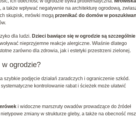
nosić, ich obecność w ogrodzie bywa problematyczna.
Mrowiska
in, a także wpływać negatywnie na architekturę ogrodową, zwłas
ch skupisk, mrówki mogą
przenikać do domów w poszukiwan
ów.
zyko dla ludzi.
Dzieci bawiące się w ogrodzie są szczególnie
woływać nieprzyjemne reakcje alergiczne. Właśnie dlatego
stotne zarówno dla zdrowia, jak i estetyki przestrzeni zielonej.
 w ogrodzie?
szybkie podjęcie działań zaradczych i ograniczenie szkód.
systematyczne kontrolowanie rabat i ścieżek może ułatwić
mrówek
i widoczne marszruty owadów prowadzące do źródeł
nietypowe zmiany w strukturze gleby, a także na obecność msz