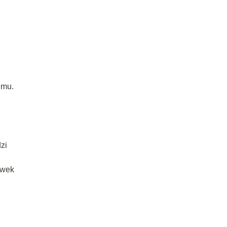
emu.
zi
ówek