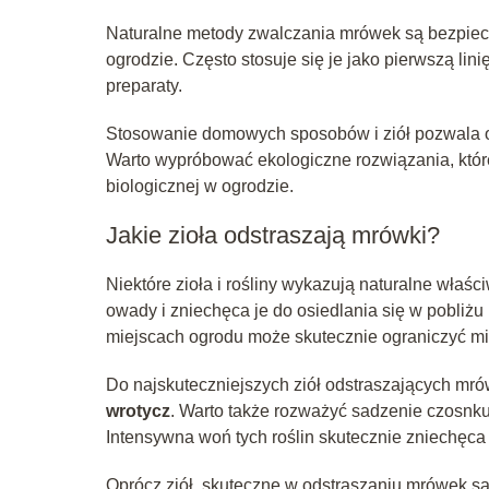
Naturalne metody zwalczania mrówek są bezpiec
ogrodzie. Często stosuje się je jako pierwszą li
preparaty.
Stosowanie domowych sposobów i ziół pozwala o
Warto wypróbować ekologiczne rozwiązania, któr
biologicznej w ogrodzie.
Jakie zioła odstraszają mrówki?
Niektóre zioła i rośliny wykazują naturalne właś
owady i zniechęca je do osiedlania się w pobliżu
miejscach ogrodu może skutecznie ograniczyć m
Do najskuteczniejszych ziół odstraszających mró
wrotycz
. Warto także rozważyć sadzenie czosnk
Intensywna woń tych roślin skutecznie zniechęca
Oprócz ziół, skuteczne w odstraszaniu mrówek są