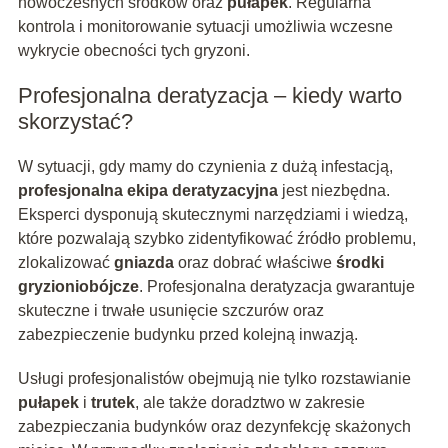
nowoczesnych środków oraz
pułapek
. Regularna
kontrola i monitorowanie sytuacji umożliwia wczesne
wykrycie obecności tych gryzoni.
Profesjonalna deratyzacja – kiedy warto
skorzystać?
W sytuacji, gdy mamy do czynienia z dużą infestacją,
profesjonalna ekipa deratyzacyjna
jest niezbędna.
Eksperci dysponują skutecznymi narzędziami i wiedzą,
które pozwalają szybko zidentyfikować źródło problemu,
zlokalizować
gniazda
oraz dobrać właściwe
środki
gryzioniobójcze
. Profesjonalna deratyzacja gwarantuje
skuteczne i trwałe usunięcie szczurów oraz
zabezpieczenie budynku przed kolejną inwazją.
Usługi profesjonalistów obejmują nie tylko rozstawianie
pułapek
i
trutek
, ale także doradztwo w zakresie
zabezpieczania budynków oraz dezynfekcję skażonych