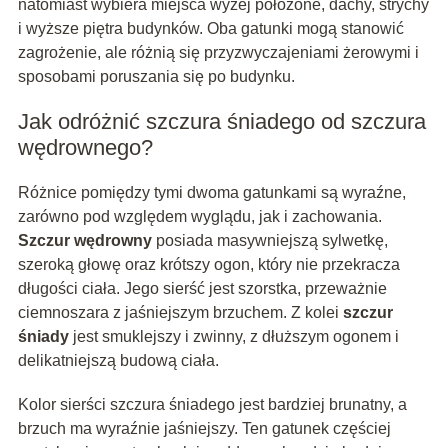
natomiast wybiera miejsca wyżej położone, dachy, strychy
i wyższe piętra budynków. Oba gatunki mogą stanowić
zagrożenie, ale różnią się przyzwyczajeniami żerowymi i
sposobami poruszania się po budynku.
Jak odróżnić szczura śniadego od szczura
wędrownego?
Różnice pomiędzy tymi dwoma gatunkami są wyraźne,
zarówno pod względem wyglądu, jak i zachowania.
Szczur wędrowny
posiada masywniejszą sylwetkę,
szeroką głowę oraz krótszy ogon, który nie przekracza
długości ciała. Jego sierść jest szorstka, przeważnie
ciemnoszara z jaśniejszym brzuchem. Z kolei
szczur
śniady
jest smuklejszy i zwinny, z dłuższym ogonem i
delikatniejszą budową ciała.
Kolor sierści szczura śniadego jest bardziej brunatny, a
brzuch ma wyraźnie jaśniejszy. Ten gatunek częściej