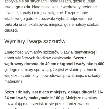
spotyka się na strychach i poddaszach, gdzie buduje
swoje
gniazda
. Natomiast szczur wędrowny preferuje
piwnice, kanały i miejsca wilgotne. Rozpoznanie
właściwego gatunku pozwala wybrać odpowiednie
pułapki
oraz lokalizować miejsca, gdzie należy szukać
gniazd
.
Wymiary i waga szczurów
Znajomość wymiarów szczurów ułatwia identyfikację i
dobór właściwych środków zwalczania.
Szczur
wędrowny dorasta do 40 cm długości i waży około 400
g
. Jego rozmiary sprawiają, że jest w stanie przenosić
większe przedmioty i powodować poważniejsze szkody
materialne.
Szczur śniady jest nieco mniejszy, osiąga długość 16-
24 cm i waży maksymalnie 160 g
. Mniejsze rozmiary
pozwalają mu przeciskać się przez bardzo wąskie