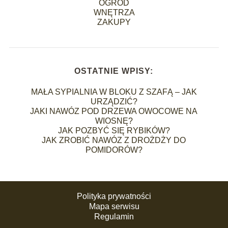
OGRÓD
WNĘTRZA
ZAKUPY
OSTATNIE WPISY:
MAŁA SYPIALNIA W BLOKU Z SZAFĄ – JAK
URZĄDZIĆ?
JAKI NAWÓZ POD DRZEWA OWOCOWE NA
WIOSNĘ?
JAK POZBYĆ SIĘ RYBIKÓW?
JAK ZROBIĆ NAWÓZ Z DROŻDŻY DO
POMIDORÓW?
Polityka prywatności
Mapa serwisu
Regulamin