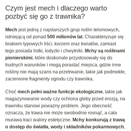
Czym jest mech i dlaczego warto
pozbyć się go z trawnika?
Mech
jest jedną z najstarszych grup roślin telomowych,
istniejącą od ponad
500 milionów lat
. Charakteryzuje się
brakiem typowych liści, korzeni oraz kwiatów, zamiast
tego posiada listki, łodyżki i chwytniki.
Mchy są roślinami
pionierskimi
, które doskonale przystosowały się do
trudnych warunków i mogą porastać miejsca, gdzie inne
rośliny nie mają szans na przetrwanie, takie jak podmokłe,
zacienione fragmenty ogrodu czy trawnika.
Choć
mech pełni ważne funkcje ekologiczne
, takie jak
magazynowanie wody czy ochrona gleby przed erozją, na
trawniku stanowi poważny problem. Jego obecność
oznacza, że trawa nie może swobodnie rosnąć, a cała
murawa traci walory estetyczne.
Mchy konkurują z trawą
o dostęp do światła, wody i składników pokarmowych
,