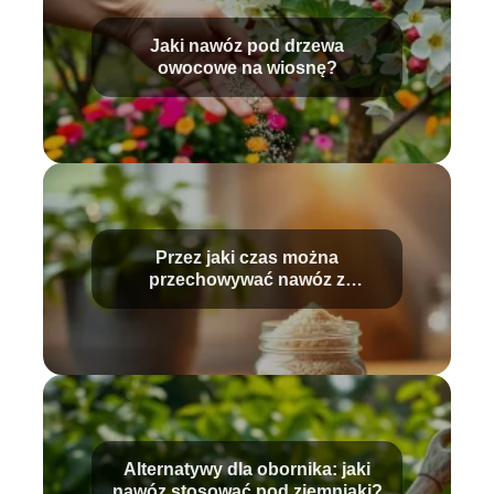
Jaki nawóz pod drzewa
owocowe na wiosnę?
Przez jaki czas można
przechowywać nawóz z
drożdży?
Alternatywy dla obornika: jaki
nawóz stosować pod ziemniaki?