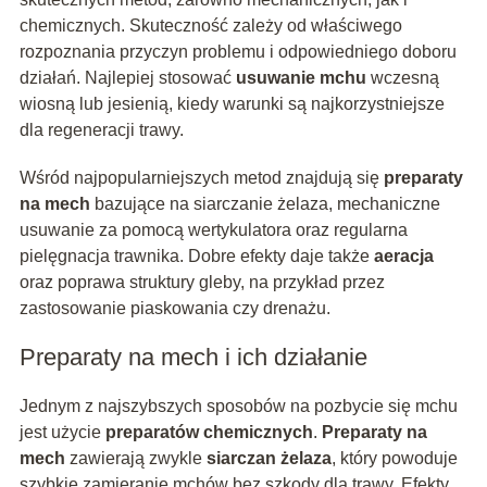
chemicznych. Skuteczność zależy od właściwego
rozpoznania przyczyn problemu i odpowiedniego doboru
działań. Najlepiej stosować
usuwanie mchu
wczesną
wiosną lub jesienią, kiedy warunki są najkorzystniejsze
dla regeneracji trawy.
Wśród najpopularniejszych metod znajdują się
preparaty
na mech
bazujące na siarczanie żelaza, mechaniczne
usuwanie za pomocą wertykulatora oraz regularna
pielęgnacja trawnika. Dobre efekty daje także
aeracja
oraz poprawa struktury gleby, na przykład przez
zastosowanie piaskowania czy drenażu.
Preparaty na mech i ich działanie
Jednym z najszybszych sposobów na pozbycie się mchu
jest użycie
preparatów chemicznych
.
Preparaty na
mech
zawierają zwykle
siarczan żelaza
, który powoduje
szybkie zamieranie mchów bez szkody dla trawy. Efekty